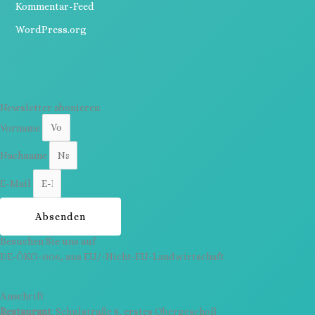
Kommentar-Feed
WordPress.org
Newsletter abonieren
Vorname
Nachname
E-Mail
Absenden
Besuchen Sie uns auf
DE-ÖKO-006, aus EU/-Nicht-EU-Landwirtschaft
Anschrift
Restaurant
: Schulstraße 8, erstes Obergeschoß