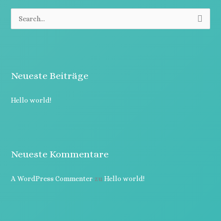
S
u
c
h
Neueste Beiträge
e
n
Hello world!
n
a
c
h
Neueste Kommentare
:
A WordPress Commenter
zu
Hello world!